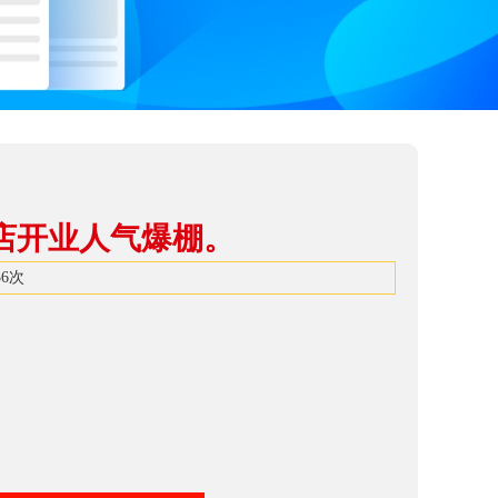
店开业人气爆棚。
56
次