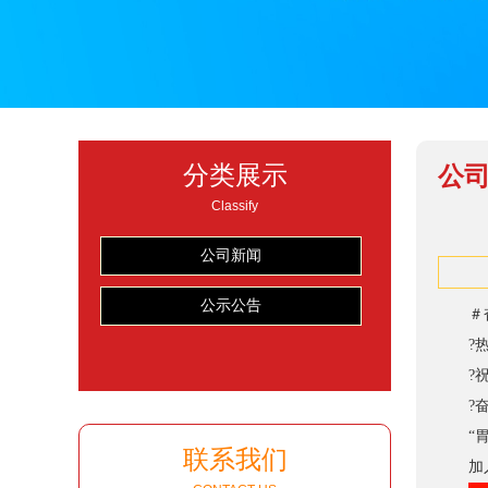
分类展示
公
Classify
公司新闻
公示公告
＃
?
?
?
“
联系我们
加