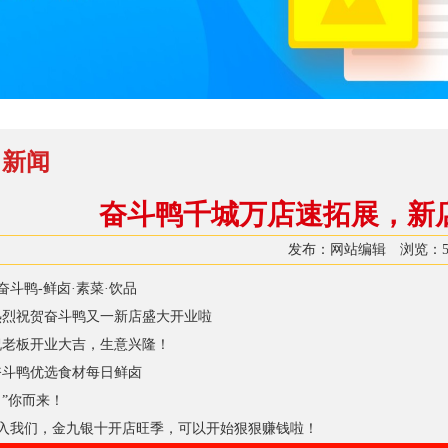
司新闻
奋斗鸭千城万店速拓展，新
发布：网站编辑 浏览：
奋斗鸭-鲜卤·素菜·饮品
热烈祝贺奋斗鸭又一新店盛大开业啦
祝老板开业大吉，生意兴隆！
奋斗鸭优选食材每日鲜卤
胃”你而来！
入我们，金九银十开店旺季，可以开始狠狠赚钱啦！