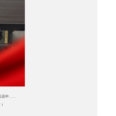
拓店中……
篇！