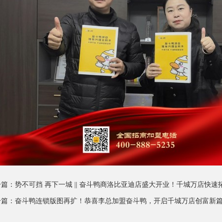
一篇：
势不可挡 再下一城 || 奋斗鸭商洛比亚迪店盛大开业！千城万店快速
一篇：
奋斗鸭连锁版图再扩！恭喜李总加盟奋斗鸭，开启千城万店创富新