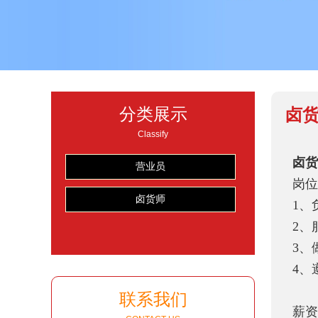
分类展示
卤
Classify
卤货
营业员
岗位
卤货师
1、
2、
3、
4、
联系我们
薪资