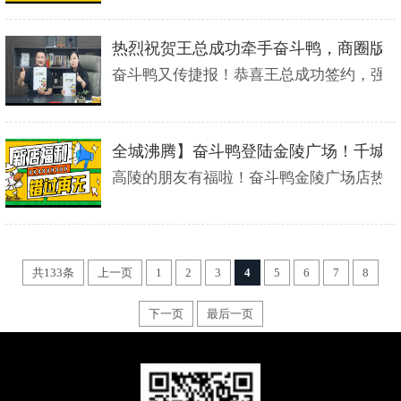
热烈祝贺王总成功牵手奋斗鸭，商圈版
奋斗鸭又传捷报！恭喜王总成功签约，强势圈
全城沸腾】奋斗鸭登陆金陵广场！千城
高陵的朋友有福啦！奋斗鸭金陵广场店热辣开
共133条
上一页
1
2
3
4
5
6
7
8
下一页
最后一页