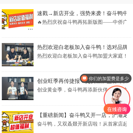
速戳→新店开业，强势来袭！奋斗鸭中
🔥热烈庆祝奋斗鸭再拓新版图——中侨广场店
热烈欢迎白老板加入奋斗鸭！选对品牌
热烈欢迎白老板加入奋斗鸭加盟大家庭！作为备
你们的加盟费是多少
创业旺季再传捷报！史女士加盟奋斗鸭
创业黄金季，奋斗鸭再添新伙伴！恭喜史女士
【重磅新闻】奋斗鸭又开一店，浐灞龙
奋斗鸭，又双叒叕开新店啦！从首家店起步，