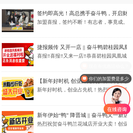
签约即高光！高总携手奋斗鸭，开启财
加盟喜报，签约不断！有志者，事竟成。恭喜铜
捷报频传 又开一店 || 奋斗鸭碧桂园
喜报‼喜报‼又来一店‼恭喜碧桂园凤凰城店开业大
现在有优惠活动么？
你们的加盟费是多少
【新年好时机 创业占先机】奋斗鸭米脂
新年好时机，创业占先机！热烈祝贺奋斗鸭榆林
新年伊始“鸭” 降晋城 || 奋斗鸭又一
热烈祝贺奋斗鸭兰花城店开业大卖！创业找项