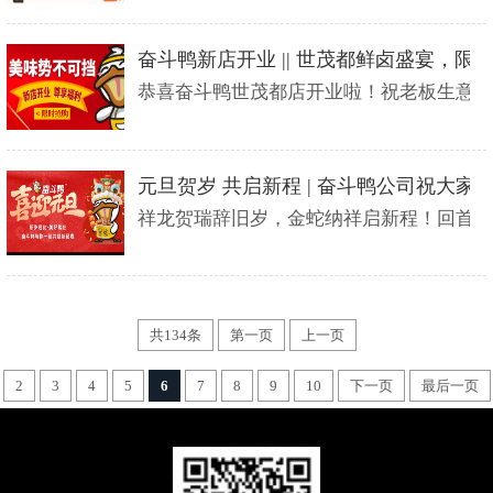
奋斗鸭新店开业 || 世茂都鲜卤盛宴，限时
恭喜奋斗鸭世茂都店开业啦！祝老板生意兴隆
元旦贺岁 共启新程 | 奋斗鸭公司祝大
祥龙贺瑞辞旧岁，金蛇纳祥启新程！回首 202
共134条
第一页
上一页
2
3
4
5
6
7
8
9
10
下一页
最后一页